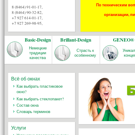
По техническим воп
8 (8464) 91-01-17
,
8 (8464) 90-32-82
,
организации, пи
+7 927 614-01-17
,
+7 927 269-98-95
,
Basic-Design
Brillant-Design
GENEO®
Немецкие
Страсть к
Уника
традиции
особенному
конце
качества
Всё об окнах
Как выбрать пластиковое
окно?
Как выбрать стеклопакет?
Состав окна
Словарь терминов
Услуги