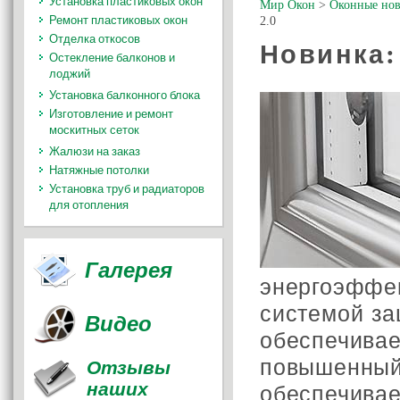
Установка пластиковых окон
Мир Окон
>
Оконные нов
Ремонт пластиковых окон
2.0
Отделка откосов
Новинка:
Остекление балконов и
лоджий
Установка балконного блока
Изготовление и ремонт
москитных сеток
Жалюзи на заказ
Натяжные потолки
Установка труб и радиаторов
для отопления
Галерея
энергоэфф
системой за
Видео
обеспечив
повышенны
Отзывы
наших
обеспечива