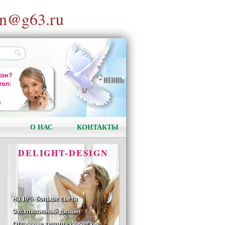
n@g63.ru
АКЦИЯ!
Установи окно и получи
в подарок подарочный
сертификат на сумму
1000 рублей!
О НАС
КОНТАКТЫ
DELIGHT-DESIGN
На 10% больше света
Эксклюзивный дизайн
Отличные теплотехнические