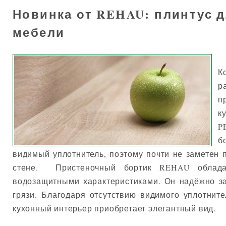
Новинка от REHAU: плинтус д
мебели
К
р
п
к
P
б
видимый уплотнитель, поэтому почти не заметен 
стене. Пристеночный бортик REHAU облада
водозащитными характеристиками. Он надёжно з
грязи. Благодаря отсутствию видимого уплотнит
кухонный интерьер приобретает элегантный вид.