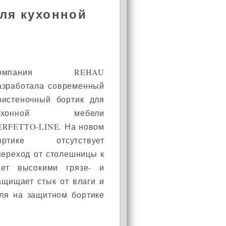
ля кухонной
омпания REHAU
азработала современный
ристеночный бортик для
ухонной мебели
ERFETTO-LINE. На новом
ортике отсутствует
переход от столешницы к
ет высокими грязе- и
ащищает стык от влаги и
еля на защитном бортике