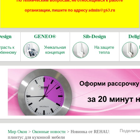
По техническим вопросам, не относящимся к работе
организации, пишите по адресу admin@g63.ru
Design
GENEO®
Sib-Design
Delig
трасть к
Уникальная
На защите
обенному
концепция
тепла
Поделит
Мир Окон
>
Оконные новости
>
Новинка от REHAU:
плинтус для кухонной мебели