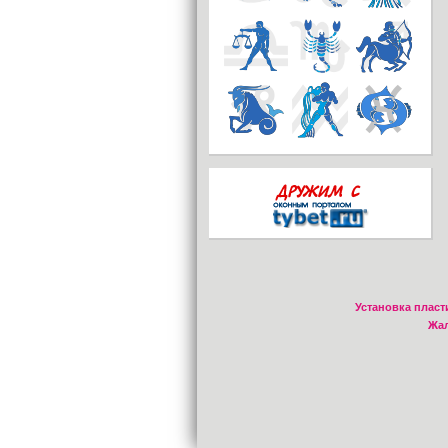
Установка пласт
Жал