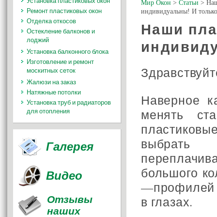
Установка пластиковых окон
Мир Окон
>
Статьи
>
Наш
Ремонт пластиковых окон
индивидуальны! И только
Отделка откосов
Наши пла
Остекление балконов и
лоджий
индивиду
Установка балконного блока
Изготовление и ремонт
Здравствуйт
москитных сеток
Жалюзи на заказ
Натяжные потолки
Наверное к
Установка труб и радиаторов
менять ст
для отопления
пластиковы
выбрать
Галерея
переплачив
большого к
Видео
—профилей в
Отзывы
в глазах.
наших