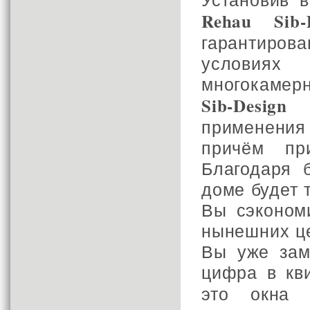
Rehau Sib-
гарантиров
условиях
многокамер
Sib-Design
р
применения
причём пр
Благодаря
доме будет 
Вы сэконом
нынешних це
Вы уже зам
цифра в кв
это окна