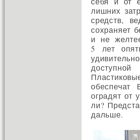
себя и от 
лишних зат
средств, в
сохраняет б
и не желте
5 лет опя
удивитель
доступно
Пластиков
обеспечат
оградят от 
ли? Предста
дальше.