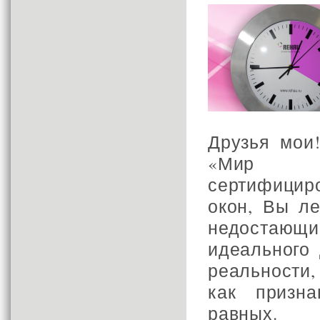
Друзья мои
«Мир О
сертифицир
окон, Вы л
недостаю
идеального 
реальности,
как призн
равных.