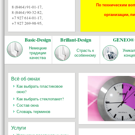
По техническим воп
8 (8464) 91-01-17
,
8 (8464) 90-32-82
,
организации, пи
+7 927 614-01-17
,
+7 927 269-98-95
,
Basic-Design
Brillant-Design
GENEO®
Немецкие
Страсть к
Уника
традиции
особенному
конце
качества
Всё об окнах
Как выбрать пластиковое
окно?
Как выбрать стеклопакет?
Состав окна
Словарь терминов
Услуги