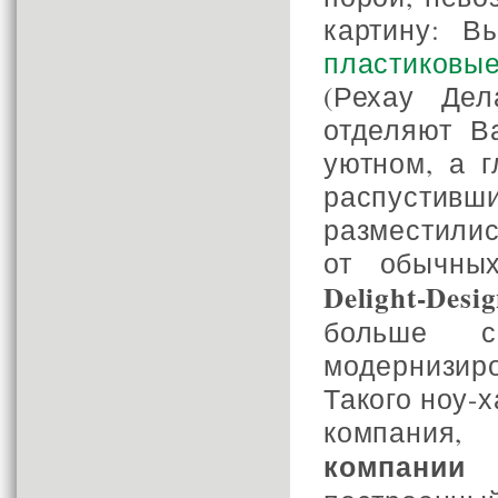
картину: В
пластиковые
(Рехау Дел
отделяют В
уютном, а 
распустивш
разместили
от обычны
Delight-Desi
больше с
модернизир
Такого ноу-
компания,
компании 