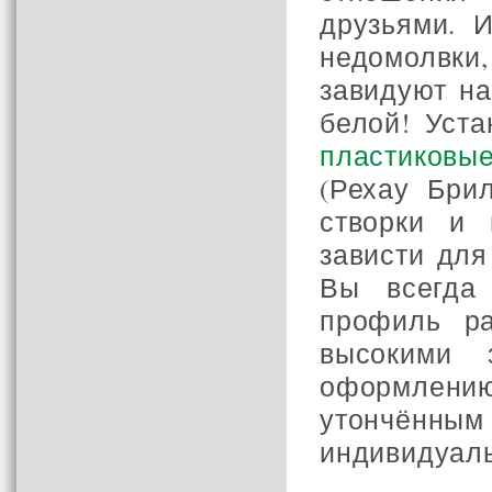
друзьями. И
недомолвк
завидуют на
белой! Уста
пластиковые
(Рехау Бри
створки и 
зависти для
Вы всегда
профиль р
высокими 
оформлен
утончённым
индивидуаль