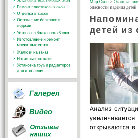
Установка пластиковых окон
Мир Окон
>
Оконные нов
Ремонт пластиковых окон
опасности падения детей 
Отделка откосов
Напомина
Остекление балконов и
лоджий
детей из 
Установка балконного блока
Изготовление и ремонт
москитных сеток
Жалюзи на заказ
Натяжные потолки
Установка труб и радиаторов
для отопления
Галерея
Анализ ситуаци
Видео
увеличивается
Отзывы
открываются в
наших