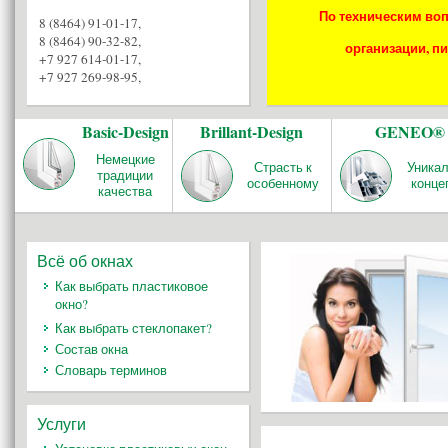
По техническим воп
8 (8464) 91-01-17
,
8 (8464) 90-32-82
,
организации, пи
+7 927 614-01-17
,
+7 927 269-98-95
,
Basic-Design
Brillant-Design
GENEO®
Немецкие
Страсть к
Уника
традиции
особенному
конце
качества
Всё об окнах
Как выбрать пластиковое
окно?
Как выбрать стеклопакет?
Состав окна
Словарь терминов
Услуги