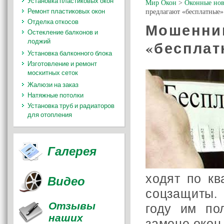
Установка пластиковых окон
Мир Окон
>
Оконные нов
Ремонт пластиковых окон
предлагают «бесплатные»
Отделка откосов
Мошенни
Остекление балконов и
лоджий
«бесплат
Установка балконного блока
Изготовление и ремонт
москитных сеток
Жалюзи на заказ
Натяжные потолки
Установка труб и радиаторов
для отопления
Галерея
ходят по кв
Видео
соцзащиты.
Отзывы
году им по
наших
замене окон