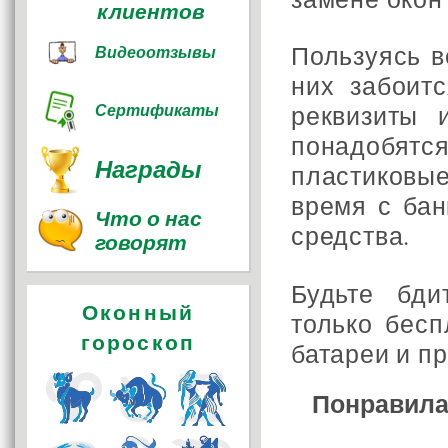
клиентов
Пользуясь в
Видеоотзывы
них забоит
реквизиты 
Сертификаты
понадобят
Награды
пластиковы
время с бан
Что о нас
средства.
говорят
Будьте бди
Оконный
только бесп
гороскоп
батареи и п
Понравила