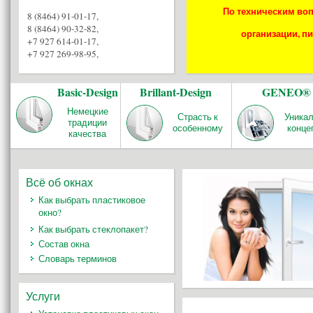
По техническим воп
8 (8464) 91-01-17
,
8 (8464) 90-32-82
,
организации, пи
+7 927 614-01-17
,
+7 927 269-98-95
,
Basic-Design
Brillant-Design
GENEO®
Немецкие
Страсть к
Уника
традиции
особенному
конце
качества
Всё об окнах
Как выбрать пластиковое
окно?
Как выбрать стеклопакет?
Состав окна
Словарь терминов
Услуги