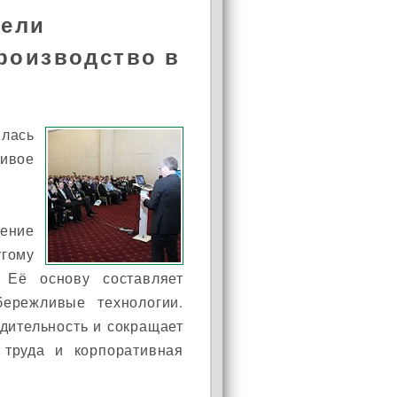
вели
роизводство в
лась
ивое
ение
гому
 Её основу составляет
ережливые технологии.
дительность и сокращает
 труда и корпоративная