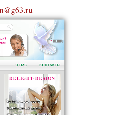
n@g63.ru
АКЦИЯ!
Установи окно и получи
в подарок подарочный
сертификат на сумму
1000 рублей!
О НАС
КОНТАКТЫ
DELIGHT-DESIGN
На 10% больше света
Эксклюзивный дизайн
Отличные теплотехнические