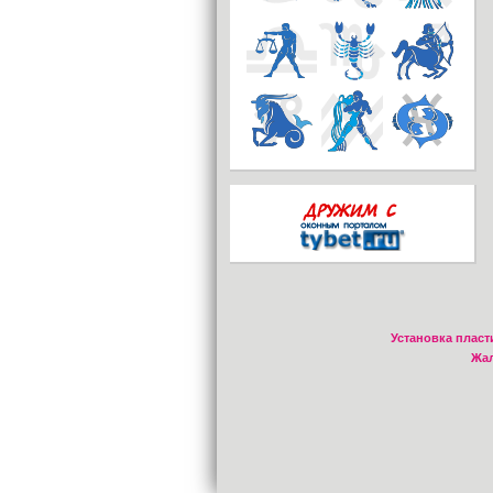
Установка пласт
Жал