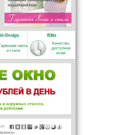
характеристики
ОТОПЛЕНИЕ
ht-Design
Blitz
REHAU RAUTITAN
Качество и надёжность!
Качество,
Гармония света
доступное
и стиля
всем
БАЛКОНЫ И
ЛОДЖИИ
ься:
бизнесе»