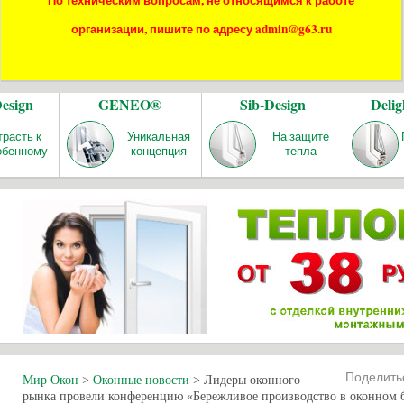
По техническим вопросам, не относящимся к работе
организации, пишите по адресу admin@g63.ru
Design
GENEO®
Sib-Design
Delig
трасть к
Уникальная
На защите
обенному
концепция
тепла
Поделит
Мир Окон
>
Оконные новости
>
Лидеры оконного
рынка провели конференцию «Бережливое производство в оконном 