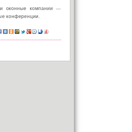
 и оконные компании —
ые конференции.
АКЦИЯ!
Установи окно и получи
в подарок подарочный
сертификат на сумму
1000 рублей!