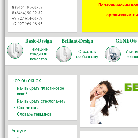
По техническим воп
8 (8464) 91-01-17
,
8 (8464) 90-32-82
,
организации, пи
+7 927 614-01-17
,
+7 927 269-98-95
,
Basic-Design
Brillant-Design
GENEO®
Немецкие
Страсть к
Уника
традиции
особенному
конце
качества
Всё об окнах
Как выбрать пластиковое
окно?
Как выбрать стеклопакет?
Состав окна
Словарь терминов
Услуги