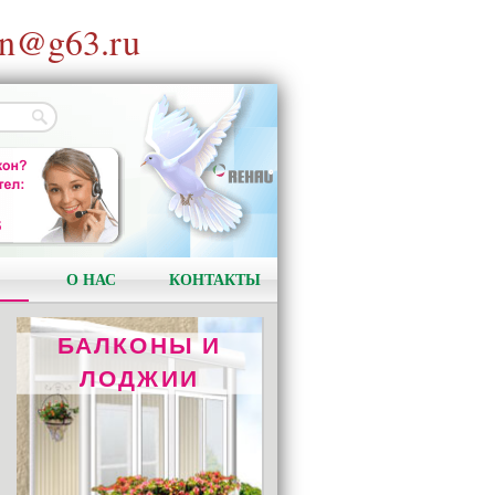
n@g63.ru
ОТОПЛЕНИЕ
REHAU RAUTITAN
Качество и надёжность!
О НАС
КОНТАКТЫ
БАЛКОНЫ И
ЛОДЖИИ