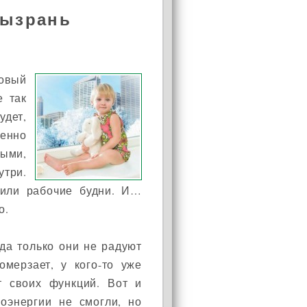
Сызрань
Новый
е так
АКЦИЯ!
удет,
пенно
Установи окно и получи
в подарок подарочный
ыми,
сертификат на сумму
три.
1000 рублей!
пили рабочие будни. И…
о.
 да только они не радуют
ромерзает, у кого-то уже
т своих функций. Вот и
роэнергии не смогли, но