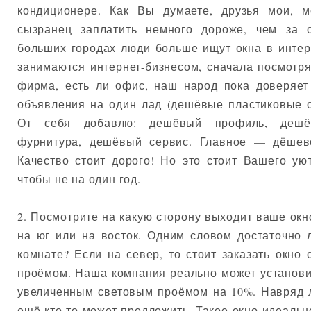
кондиционере. Как Вы думаете, друзья мои, 
сызранец заплатить немного дороже, чем за 
больших городах люди больше ищут окна в интер
занимаются интернет-бизнесом, сначала посмотря
фирма, есть ли офис, наш народ пока доверяет 
объявления на один лад (дешёвые пластиковые 
От себя добавлю: дешёвый профиль, дешё
фурнитура, дешёвый сервис. Главное — дёшев
Качество стоит дорого! Но это стоит Вашего уют
чтобы не на один год.
2. Посмотрите на какую сторону выходит ваше окно
на юг или на восток. Одним словом достаточно
комнате? Если на север, то стоит заказать окно
проёмом. Наша компания реально может установи
увеличенным световым проёмом на 10%. Навряд 
ещё кто-то может предложить. Такое окно идеальн