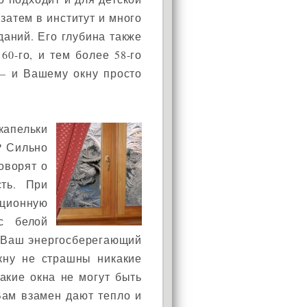
затем в институт и много
аний. Его глубина также
60-го, и тем более 58-го
— и Вашему окну просто
капельки
? Сильно
оворят о
ть. При
нционную
с белой
м Ваш энергосберегающий
окну не страшны никакие
акие окна не могут быть
Вам взамен дают тепло и