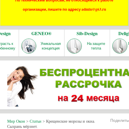
По техническим вопросам, не относящимся к работе
организации, пишите по адресу admin@g63.ru
Design
GENEO®
Sib-Design
Delig
трасть к
Уникальная
На защите
обенному
концепция
тепла
Поделит
Мир Окон
>
Статьи
>
Крещенские морозы и окна.
Сызрань мёрзнет.