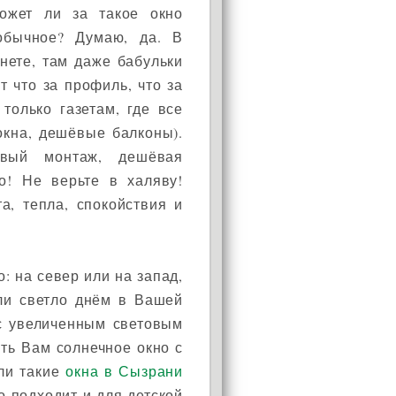
может ли за такое окно
обычное? Думаю, да. В
нете, там даже бабульки
т что за профиль, что за
только газетам, где все
окна, дешёвые балконы).
вый монтаж, дешёвая
о! Не верьте в халяву!
а, тепла, спокойствия и
: на север или на запад,
 ли светло днём в Вашей
 с увеличенным световым
ть Вам солнечное окно с
ли такие
окна в Сызрани
о подходит и для детской