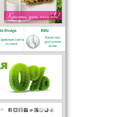
ht-Design
Blitz
Качество,
Гармония света
доступное
и стиля
всем
ься: