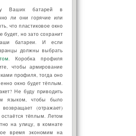
уру Ваших батарей в
чно ли они горячие или
ть, что пластиковое окно
е будет, но зато сохранит
ваши батареи. И если
ызранцы должны выбрать
том
. Коробка профиля
ите, чтобы армирование
нками профиля, тогда оно
венно окно будет тёплым.
акет? Не буду приводить
ым языком, чтобы было
 возвращает (отражает)
а остаётся тёплым. Летом
тно на улицу, в комнате
кое время экономим на