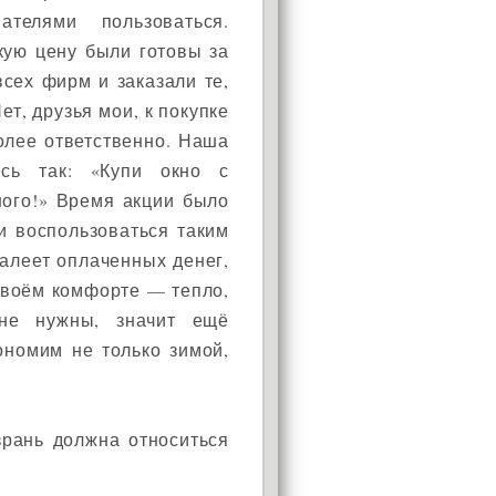
ателями пользоваться.
акую цену были готовы за
всех фирм и заказали те,
т, друзья мои, к покупке
олее ответственно. Наша
ась так: «Купи окно с
ного!» Время акции было
и воспользоваться таким
алеет оплаченных денег,
 своём комфорте — тепло,
и не нужны, значит ещё
ономим не только зимой,
зрань должна относиться