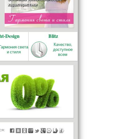
характеристики
ОТОПЛЕНИЕ
ht-Design
Blitz
REHAU RAUTITAN
Качество и надёжность!
Качество,
Гармония света
доступное
и стиля
всем
БАЛКОНЫ И
ЛОДЖИИ
ься: