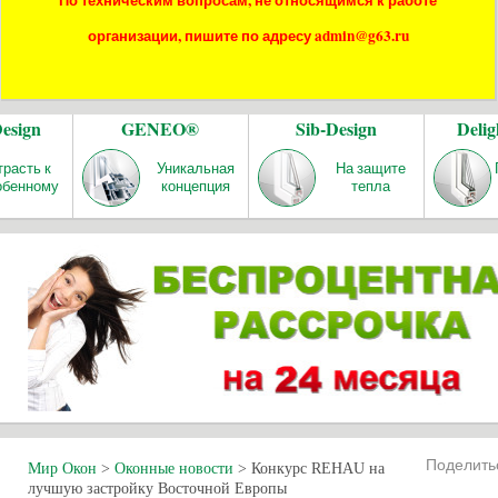
По техническим вопросам, не относящимся к работе
организации, пишите по адресу admin@g63.ru
Design
GENEO®
Sib-Design
Delig
трасть к
Уникальная
На защите
обенному
концепция
тепла
Поделит
Мир Окон
>
Оконные новости
>
Конкурс REHAU на
лучшую застройку Восточной Европы