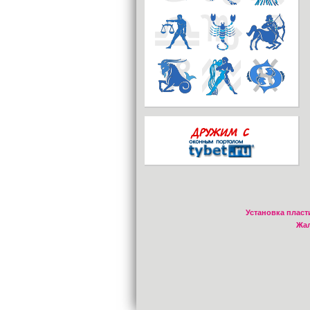
Установка пласт
Жал