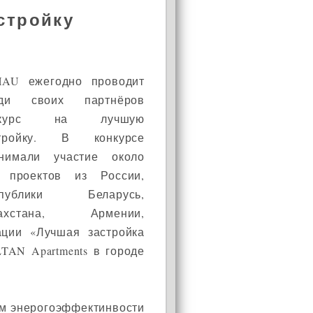
стройку
AU ежегодно проводит
еди своих партнёров
нкурс на лучшую
стройку. В конкурсе
нимали участие около
 проектов из России,
спублики Беларусь,
захстана, Армении,
ации «Лучшая застройка
TAN Apartments в городе
ам энерогоэффектинвости