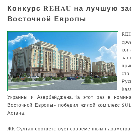
Конкурс REHAU на лучшую за
Восточной Европы
REH
ср
ко
за
при
ста
Ру
Ка
Украины и Азербайджана.На этот раз в номин
Восточной Европы» победил жилой комплекс SUL
Астана.
ЖК Султан соответствует современным параметр