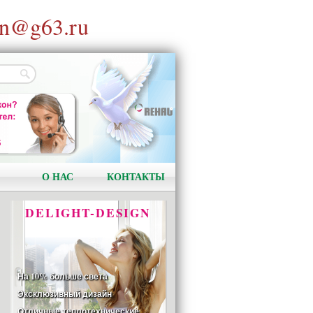
n@g63.ru
АКЦИЯ!
Установи окно и получи
в подарок подарочный
сертификат на сумму
1000 рублей!
О НАС
КОНТАКТЫ
DELIGHT-DESIGN
На 10% больше света
Эксклюзивный дизайн
Отличные теплотехнические