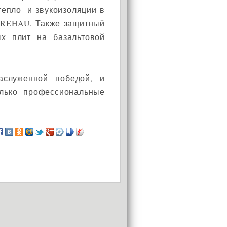
епло- и звукоизоляции в
и REHAU. Также защитный
х плит на базальтовой
аслуженной победой, и
олько профессиональные
АКЦИЯ!
Установи окно и получи
в подарок подарочный
сертификат на сумму
1000 рублей!