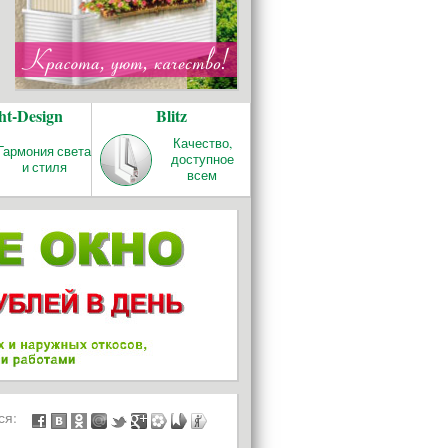
ht-Design
Blitz
Качество,
Гармония света
доступное
и стиля
всем
ься: