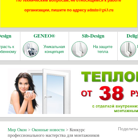
По техническим вопросам, не относящимся к работе
организации, пишите по адресу admin@g63.ru
Design
GENEO®
Sib-Design
Delig
трасть к
Уникальная
На защите
обенному
концепция
тепла
Поделит
Мир Окон
>
Оконные новости
>
Конкурс
профессионального мастерства для монтажников