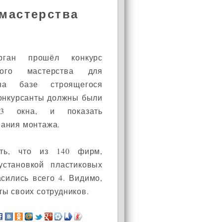
мастерства
ган прошёл конкурс
ьного мастерства для
АКЦИЯ!
на базе строящегося
Конкурсанты должны были
Установи окно и получи
в подарок подарочный
 3 окна, и показать
сертификат на сумму
нания монтажа.
1000 рублей!
ить, что из 140 фирм,
становкой пластиковых
асились всего 4. Видимо,
ы своих сотрудников.