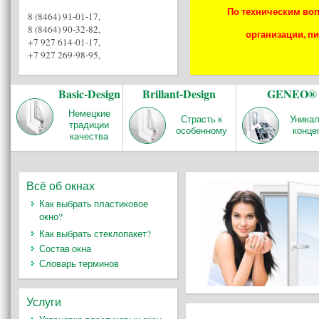
По техническим воп
8 (8464) 91-01-17
,
8 (8464) 90-32-82
,
организации, пи
+7 927 614-01-17
,
+7 927 269-98-95
,
Basic-Design
Brillant-Design
GENEO®
Немецкие
Страсть к
Уника
традиции
особенному
конце
качества
Всё об окнах
Как выбрать пластиковое
окно?
Как выбрать стеклопакет?
Состав окна
Словарь терминов
Услуги