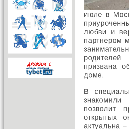
июле в Мос
приуроченн
любви и ве
партнером м
занимательн
родителей 
призвана о
доме.
В специаль
знакомили
позволит п
открытых о
актуальна –