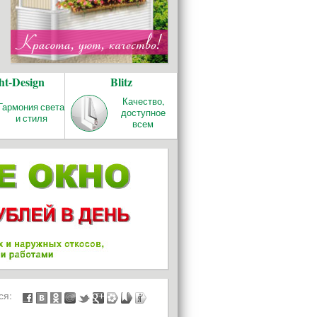
ht-Design
Blitz
Качество,
Гармония света
доступное
и стиля
всем
ься: