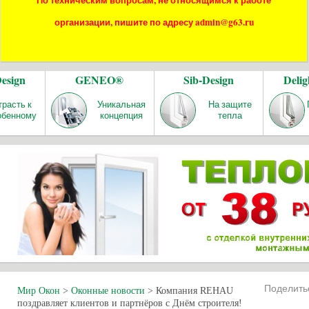
По техническим вопросам, не относящимся к работе
организации, пишите по адресу admin@g63.ru
Design
GENEO®
Sib-Design
Delig
трасть к
Уникальная
На защите
обенному
концепция
тепла
Поделит
Мир Окон
>
Оконные новости
>
Компания REHAU
поздравляет клиентов и партнёров с Днём строителя!