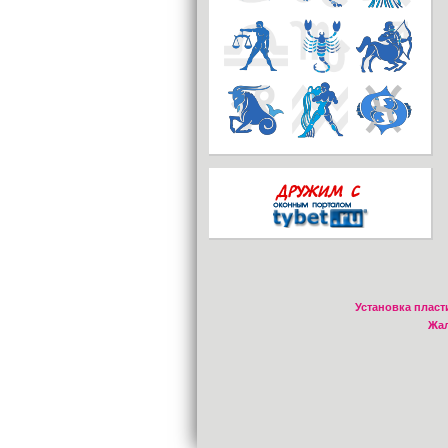
Установка пласт
Жал