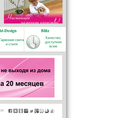
БАЛКОНЫ И
ht-Design
Blitz
ЛОДЖИИ
Качество,
Гармония света
доступное
и стиля
всем
ься: