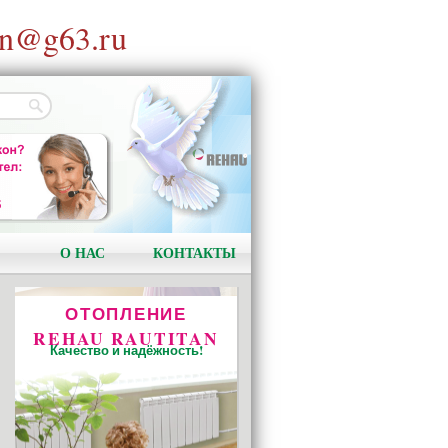
n@g63.ru
DELIGHT-DESIGN
На 10% больше света
Эксклюзивный дизайн
Отличные теплотехнические
характеристики
О НАС
КОНТАКТЫ
ОТОПЛЕНИЕ
REHAU RAUTITAN
Качество и надёжность!