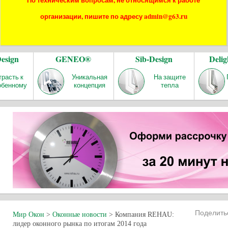
По техническим вопросам, не относящимся к работе
организации, пишите по адресу admin@g63.ru
Design
GENEO®
Sib-Design
Delig
трасть к
Уникальная
На защите
обенному
концепция
тепла
Поделит
Мир Окон
>
Оконные новости
>
Компания REHAU:
лидер оконного рынка по итогам 2014 года