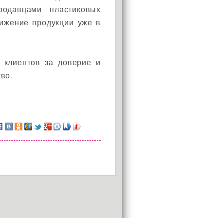
Установи окно и получи
родавцами пластиковых
в подарок подарочный
вижение продукции уже в
сертификат на сумму
1000 рублей!
 клиентов за доверие и
во.