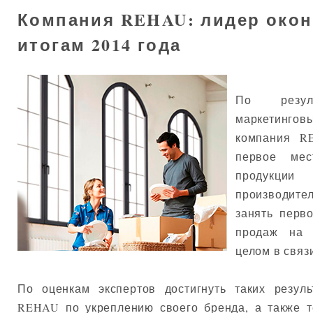
Компания REHAU: лидер окон
итогам 2014 года
По резуль
маркетинг
компания R
первое ме
продукци
производите
занять перв
продаж на 
целом в связ
По оценкам экспертов достигнуть таких резу
REHAU по укреплению своего бренда, а также т