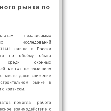
ного рынка по
татам независимых
овых исследований
EHAU заняла в России
сто по объёму сбыта
и среди оконных
лей. REHAU не помешало
ое место даже снижение
строительном рынке в
и с кризисом.
льтатов помогла работа
АКЦИЯ!
есное взаимодействие с