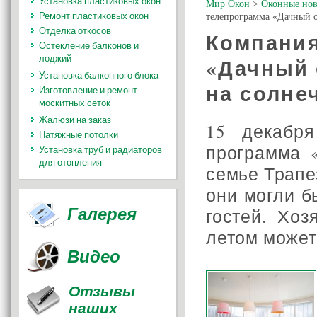
Установка пластиковых окон
Мир Окон
>
Оконные нов
Ремонт пластиковых окон
телепрограмма «Дачный о
Отделка откосов
Компания
Остекление балконов и
лоджий
«Дачный 
Установка балконного блока
на солне
Изготовление и ремонт
москитных сеток
Жалюзи на заказ
15 декабр
Натяжные потолки
программа 
Установка труб и радиаторов
для отопления
семье Трапе
они могли б
Галерея
гостей. Хо
летом может 
Видео
Отзывы
наших