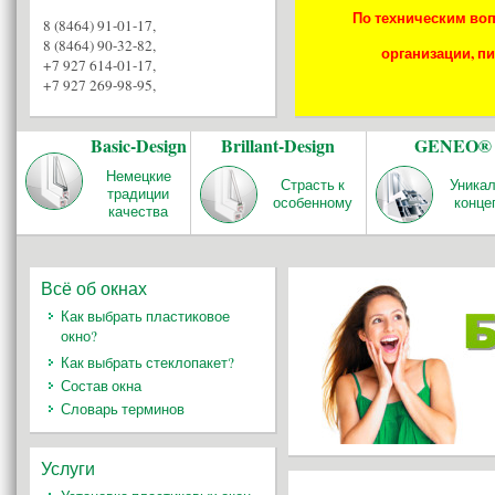
По техническим воп
8 (8464) 91-01-17
,
8 (8464) 90-32-82
,
организации, пи
+7 927 614-01-17
,
+7 927 269-98-95
,
Basic-Design
Brillant-Design
GENEO®
Немецкие
Страсть к
Уника
традиции
особенному
конце
качества
Всё об окнах
Как выбрать пластиковое
окно?
Как выбрать стеклопакет?
Состав окна
Словарь терминов
Услуги