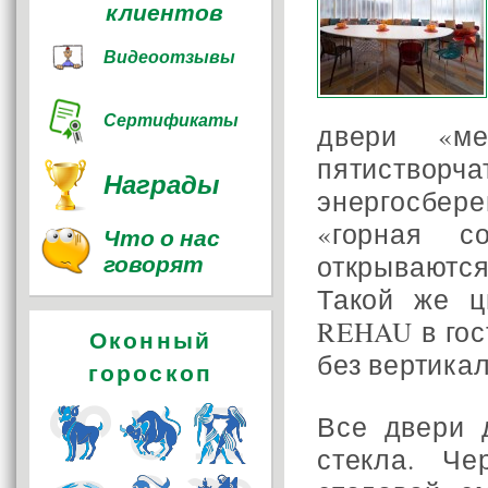
клиентов
Видеоотзывы
Сертификаты
двери «ме
пятист
Награды
энергосбе
«горная с
Что о нас
говорят
открываютс
Такой же ц
REHAU в гос
Оконный
без вертика
гороскоп
Все двери 
стекла. Ч