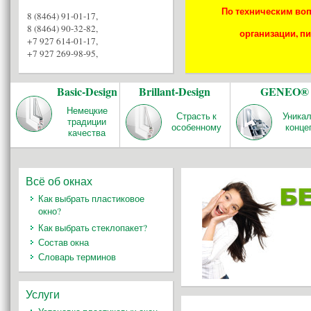
По техническим воп
8 (8464) 91-01-17
,
8 (8464) 90-32-82
,
организации, пи
+7 927 614-01-17
,
+7 927 269-98-95
,
Basic-Design
Brillant-Design
GENEO®
Немецкие
Страсть к
Уника
традиции
особенному
конце
качества
Всё об окнах
Как выбрать пластиковое
окно?
Как выбрать стеклопакет?
Состав окна
Словарь терминов
Услуги