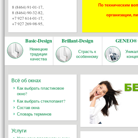
По техническим воп
8 (8464) 91-01-17
,
8 (8464) 90-32-82
,
организации, пи
+7 927 614-01-17
,
+7 927 269-98-95
,
Basic-Design
Brillant-Design
GENEO®
Немецкие
Страсть к
Уника
традиции
особенному
конце
качества
Всё об окнах
Как выбрать пластиковое
окно?
Как выбрать стеклопакет?
Состав окна
Словарь терминов
Услуги