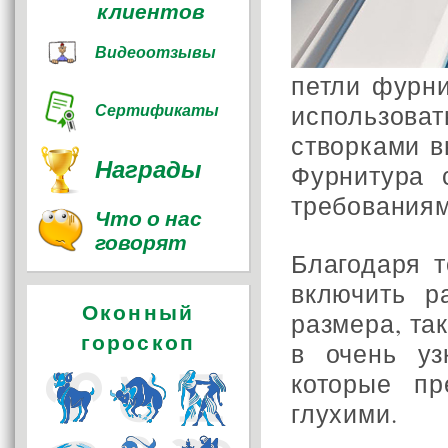
клиентов
Видеоотзывы
петли фурни
использова
Сертификаты
створками в
Награды
Фурнитура 
требованиям
Что о нас
говорят
Благодаря 
включить р
Оконный
размера, та
гороскоп
в очень уз
которые п
глухими.