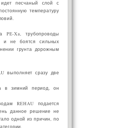
 идет песчаный слой с
остоянную температуру
ловий.
а PE-Xa, трубопроводы
ю и не боятся сильных
тнении грунта дорожным
АКЦИЯ!
Установи окно и получи
AU выполняет сразу две
в подарок подарочный
сертификат на сумму
а в зимний период, он
1000 рублей!
оводам REHAU подается
день данное решение не
тало одной из причин, по
атегории.