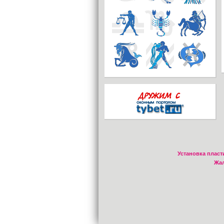
Установка пласт
Жал