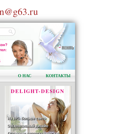
n@g63.ru
АКЦИЯ!
Установи окно и получи
в подарок подарочный
сертификат на сумму
1000 рублей!
О НАС
КОНТАКТЫ
DELIGHT-DESIGN
На 10% больше света
Эксклюзивный дизайн
Отличные теплотехнические