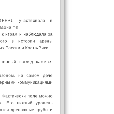
REHAU участвовала в
газона ФК
 к играм и наблюдала за
вого в истории арены
ых России и Коста-Рики.
 первый взгляд кажется
азоном, на самом деле
нерными коммуникациями
. Фактически поле можно
м. Его нижний уровень
аются дренажные трубы и