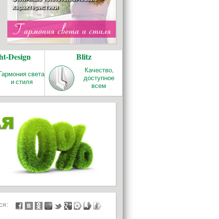
характеристики
ОТОПЛЕНИЕ
ht-Design
Blitz
REHAU RAUTITAN
Качество и надёжность!
Качество,
Гармония света
доступное
и стиля
всем
БАЛКОНЫ И
ЛОДЖИИ
ься: