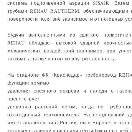
система подпочвенной аэрации SISAIR. Затем
трубами REHAU RAUTHERM, обеспечивающими п
поверхности поля вне зависимости от погодных ус
Будучи выполненными из сшитого полиэтилен
REHAU обладают высокой ударной прочность
механических воздействий (например, при упло
катком), а также протяжки внутри слоя песка.
На стадионе ФК «Краснодар» трубопровод REH
функции: помимо
удаления снежного покрова и наледи с газон
препятствует
увяданию растений летом, когда по трубопр
охлажденный теплоноситель. На сегодняшний 
имеет аналогов ни в России, ни в Европе, и это с
которым стадиону присвоили сертификат высшей к