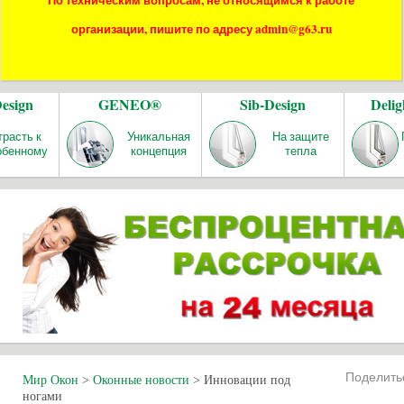
По техническим вопросам, не относящимся к работе
организации, пишите по адресу admin@g63.ru
Design
GENEO®
Sib-Design
Delig
трасть к
Уникальная
На защите
обенному
концепция
тепла
Поделит
Мир Окон
>
Оконные новости
>
Инновации под
ногами