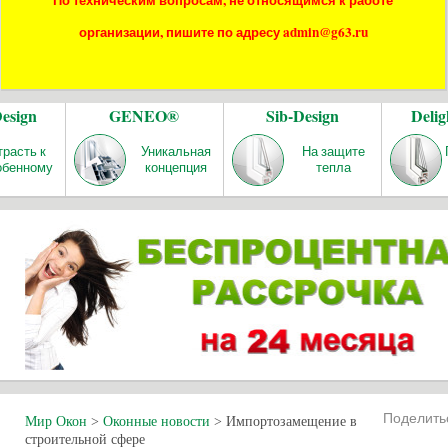
По техническим вопросам, не относящимся к работе
организации, пишите по адресу admin@g63.ru
Design
GENEO®
Sib-Design
Delig
трасть к
Уникальная
На защите
обенному
концепция
тепла
Поделит
Мир Окон
>
Оконные новости
>
Импортозамещение в
строительной сфере