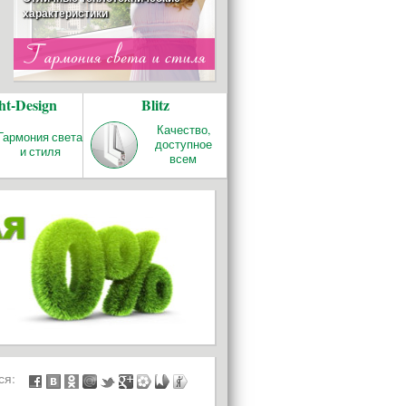
характеристики
ОТОПЛЕНИЕ
ht-Design
Blitz
REHAU RAUTITAN
Качество и надёжность!
Качество,
Гармония света
доступное
и стиля
всем
БАЛКОНЫ И
ЛОДЖИИ
ься: