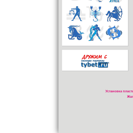
Установка пласт
Жал