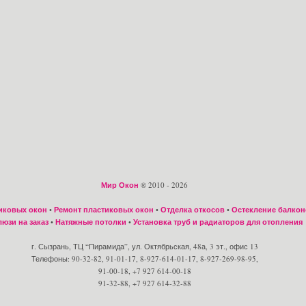
Мир Окон
® 2010 - 2026
иковых окон
•
Ремонт пластиковых окон
•
Отделка откосов
•
Остекление балкон
юзи на заказ
•
Натяжные потолки
•
Установка труб и радиаторов для отопления
г. Сызрань, ТЦ “Пирамида”, ул. Октябрьская, 48а, 3 эт., офис 13
Телефоны: 90-32-82, 91-01-17, 8-927-614-01-17, 8-927-269-98-95,
91-00-18, +7 927 614-00-18
91-32-88, +7 927 614-32-88