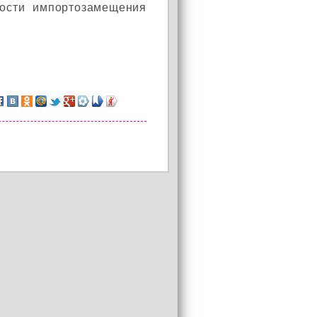
ности импортозамещения
АКЦИЯ!
Установи окно и получи
в подарок подарочный
сертификат на сумму
1000 рублей!