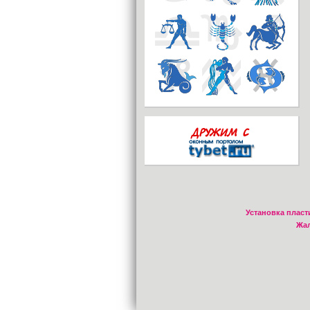
Установка пласт
Жал