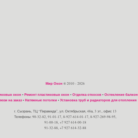
Мир Окон
® 2010 - 2026
иковых окон
•
Ремонт пластиковых окон
•
Отделка откосов
•
Остекление балкон
юзи на заказ
•
Натяжные потолки
•
Установка труб и радиаторов для отопления
г. Сызрань, ТЦ “Пирамида”, ул. Октябрьская, 48а, 3 эт., офис 13
Телефоны: 90-32-82, 91-01-17, 8-927-614-01-17, 8-927-269-98-95,
91-00-18, +7 927 614-00-18
91-32-88, +7 927 614-32-88