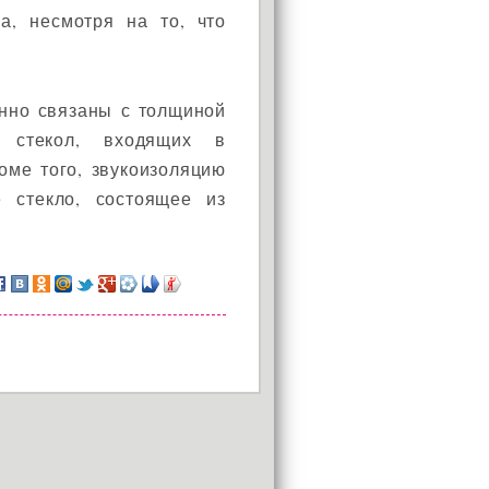
а, несмотря на то, что
енно связаны с толщиной
 стекол, входящих в
оме того, звукоизоляцию
е стекло, состоящее из
АКЦИЯ!
Установи окно и получи
в подарок подарочный
сертификат на сумму
1000 рублей!