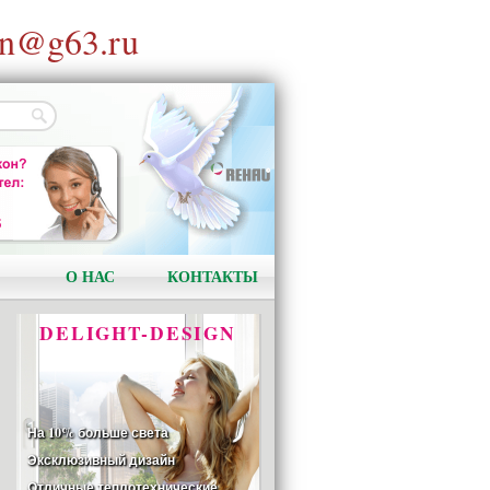
n@g63.ru
АКЦИЯ!
Установи окно и получи
в подарок подарочный
сертификат на сумму
1000 рублей!
О НАС
КОНТАКТЫ
DELIGHT-DESIGN
На 10% больше света
Эксклюзивный дизайн
Отличные теплотехнические