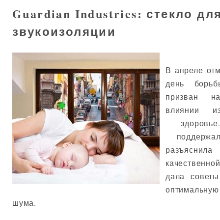
Guardian Industries: стекло дл
звукоизоляции
В апреле от
день борь
призван н
влиянии и
здоровье.
поддержал
разъяснил
качественно
дала советы
оптимальную 
шума.