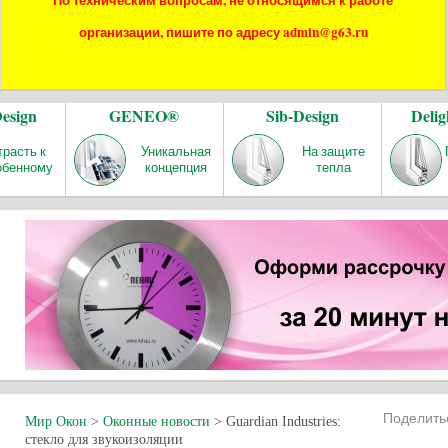
По техническим вопросам, не относящимся к работе
организации, пишите по адресу admin@g63.ru
Design
GENEO®
Sib-Design
Delig
трасть к
Уникальная
На защите
обенному
концепция
тепла
Поделит
Мир Окон
>
Оконные новости
>
Guardian Industries:
стекло для звукоизоляции