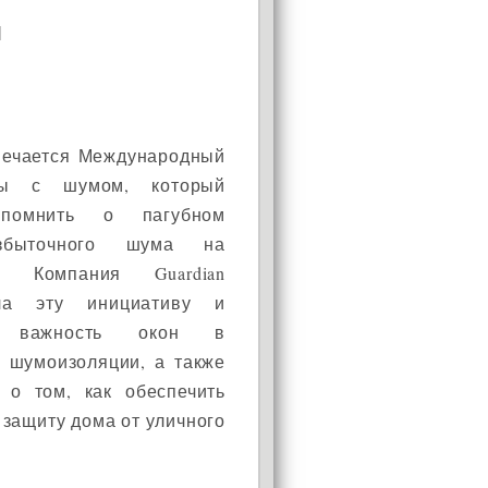
я
мечается Международный
бы с шумом, который
апомнить о пагубном
збыточного шума на
 Компания Guardian
а эту инициативу и
а важность окон в
й шумоизоляции, а также
 о том, как обеспечить
защиту дома от уличного