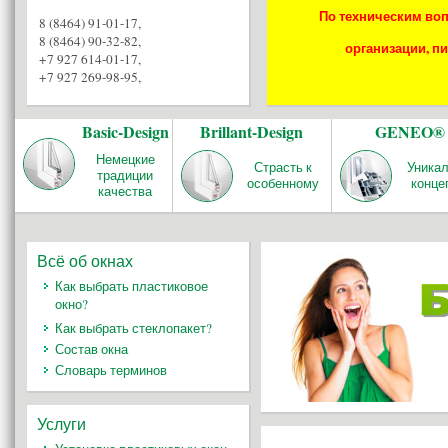
По техническим воп
8 (8464) 91-01-17
,
8 (8464) 90-32-82
,
организации, пи
+7 927 614-01-17
,
+7 927 269-98-95
,
Basic-Design
Brillant-Design
GENEO®
Немецкие
Страсть к
Уника
традиции
особенному
конце
качества
Всё об окнах
Как выбрать пластиковое
окно?
Как выбрать стеклопакет?
Состав окна
Словарь терминов
Услуги