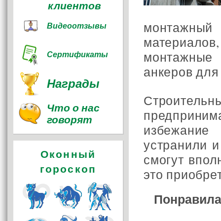
клиентов
монтажный
Видеоотзывы
материало
монтажные
Сертификаты
анкеров для
Награды
Строите
Что о нас
предприни
говорят
избежание
устранили и
Оконный
смогут впол
гороскоп
это приобре
Понравила