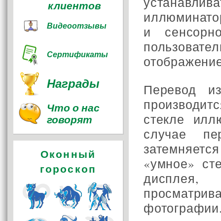
устанавлив
клиентов
иллюминато
Видеоотзывы
и сенсорн
пользовате
Сертификаты
отображени
Награды
Перевод и
производит
Что о нас
стекле илл
говорят
случае пе
затемняетс
Оконный
«умное» ст
гороскоп
дисплея,
просматр
фотографии