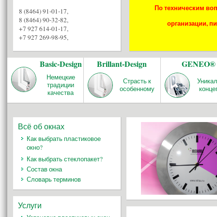
По техническим воп
8 (8464) 91-01-17
,
8 (8464) 90-32-82
,
организации, пи
+7 927 614-01-17
,
+7 927 269-98-95
,
Basic-Design
Brillant-Design
GENEO®
Немецкие
Страсть к
Уника
традиции
особенному
конце
качества
Всё об окнах
Как выбрать пластиковое
окно?
Как выбрать стеклопакет?
Состав окна
Словарь терминов
Услуги