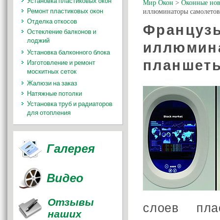
Установка пластиковых окон
Мир Окон
>
Оконные нов
Ремонт пластиковых окон
иллюминаторы самолетов
Отделка откосов
Француз
Остекление балконов и
лоджий
иллюмина
Установка балконного блока
планшет
Изготовление и ремонт
москитных сеток
Жалюзи на заказ
Натяжные потолки
Установка труб и радиаторов
для отопления
Галерея
Видео
Отзывы
слоев пла
наших