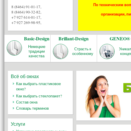
По техническим воп
8 (8464) 91-01-17
,
8 (8464) 90-32-82
,
организации, пи
+7 927 614-01-17
,
+7 927 269-98-95
,
Basic-Design
Brillant-Design
GENEO®
Немецкие
Страсть к
Уника
традиции
особенному
конце
качества
Всё об окнах
Как выбрать пластиковое
окно?
Как выбрать стеклопакет?
Состав окна
Словарь терминов
Услуги