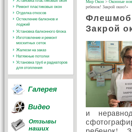
Установка пластиковых окон
Мир Окон
>
Оконные нов
Ремонт пластиковых окон
ребенок! Закрой окно!»
Отделка откосов
Флешмоб 
Остекление балконов и
лоджий
Закрой о
Установка балконного блока
Изготовление и ремонт
москитных сеток
Жалюзи на заказ
Натяжные потолки
Установка труб и радиаторов
для отопления
Галерея
Видео
и неравно
Отзывы
сфотограф
наших
ребенок! 