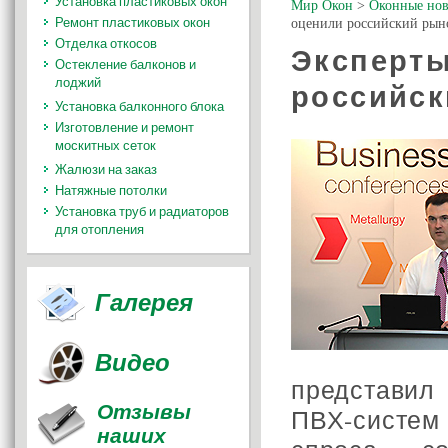
Установка пластиковых окон
Мир Окон
>
Оконные нов
Ремонт пластиковых окон
оценили российский ры
Отделка откосов
Эксперт
Остекление балконов и
лоджий
российск
Установка балконного блока
Изготовление и ремонт
москитных сеток
Жалюзи на заказ
Натяжные потолки
Установка труб и радиаторов
для отопления
Галерея
Видео
представи
Отзывы
ПВХ-систем
наших