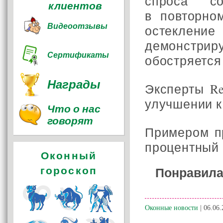
спроса с
клиентов
в повторно
Видеоотзывы
остеклени
демонстри
Сертификаты
обостряется
Награды
Эксперты Re
улучшении к
Что о нас
говорят
Примером пр
процентный 
Оконный
гороскоп
Понравила
Оконные новости
| 06.06.