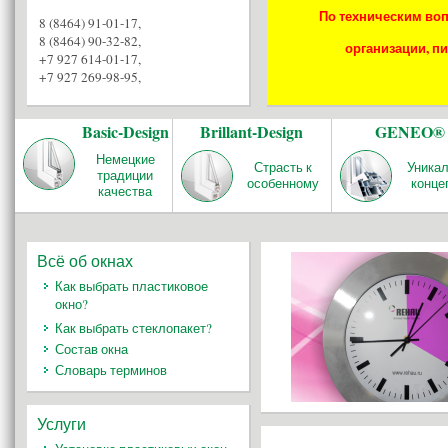
По техническим воп
8 (8464) 91-01-17
,
8 (8464) 90-32-82
,
организации, пи
+7 927 614-01-17
,
+7 927 269-98-95
,
Basic-Design
Brillant-Design
GENEO®
Немецкие
Страсть к
Уника
традиции
особенному
конце
качества
Всё об окнах
Как выбрать пластиковое
окно?
Как выбрать стеклопакет?
Состав окна
Словарь терминов
Услуги