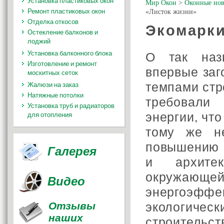
Установка пластиковых окон
Мир Окон
>
Оконные нов
Ремонт пластиковых окон
«Листок жизни»
Отделка откосов
Экомарки
Остекление балконов и
лоджий
О так наз
Установка балконного блока
Изготовление и ремонт
впервые за
москитных сеток
темпами стр
Жалюзи на заказ
Натяжные потолки
требовали
Установка труб и радиаторов
энергии, чт
для отопления
тому же н
повышению ц
Галерея
и архите
окружа
Видео
энергоэффе
Отзывы
экологиче
наших
строитель