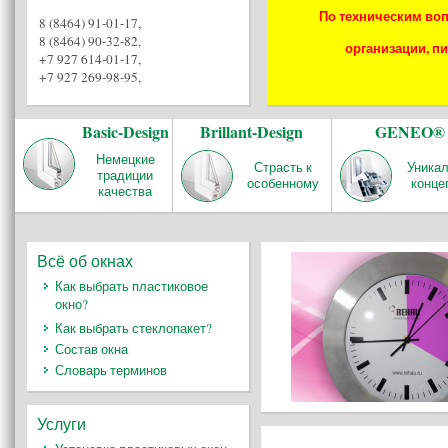
По техническим воп
8 (8464) 91-01-17
,
8 (8464) 90-32-82
,
организации, пи
+7 927 614-01-17
,
+7 927 269-98-95
,
Basic-Design
Brillant-Design
GENEO®
Немецкие
Страсть к
Уника
традиции
особенному
конце
качества
Всё об окнах
Как выбрать пластиковое
окно?
Как выбрать стеклопакет?
Состав окна
Словарь терминов
Услуги