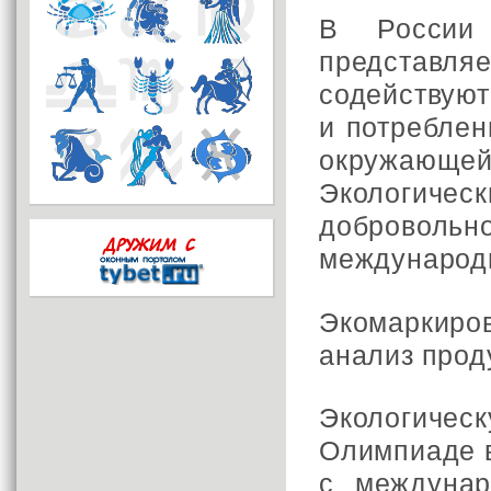
В России 
представляе
содействую
и потреблен
окружающе
Экологиче
доброволь
международн
Экомаркиро
анализ проду
Экологичес
Олимпиаде в
с междунар