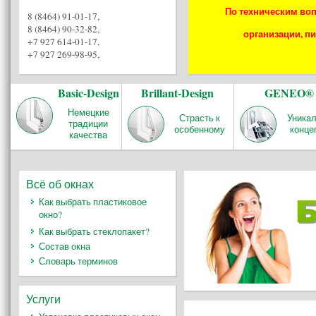
По техническим воп
8 (8464) 91-01-17
,
8 (8464) 90-32-82
,
организации, пи
+7 927 614-01-17
,
+7 927 269-98-95
,
Basic-Design
Brillant-Design
GENEO®
Немецкие
Страсть к
Уника
традиции
особенному
конце
качества
Всё об окнах
Как выбрать пластиковое
окно?
Как выбрать стеклопакет?
Состав окна
Словарь терминов
Услуги