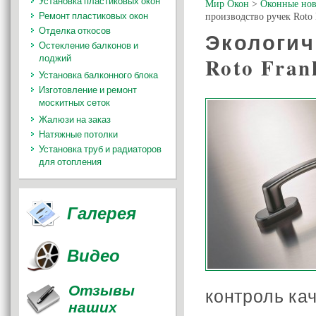
Установка пластиковых окон
Мир Окон
>
Оконные нов
Ремонт пластиковых окон
производство ручек Roto 
Отделка откосов
Экологич
Остекление балконов и
лоджий
Roto Fran
Установка балконного блока
Изготовление и ремонт
москитных сеток
Жалюзи на заказ
Натяжные потолки
Установка труб и радиаторов
для отопления
Галерея
Видео
Отзывы
контроль кач
наших