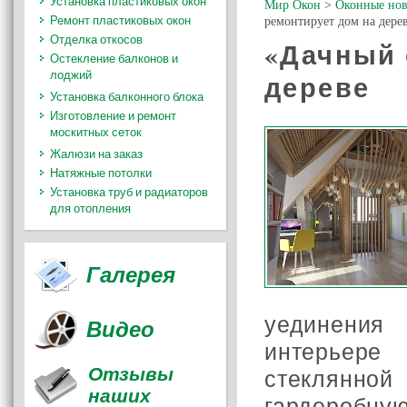
Установка пластиковых окон
Мир Окон
>
Оконные нов
Ремонт пластиковых окон
ремонтирует дом на дере
Отделка откосов
«Дачный 
Остекление балконов и
лоджий
дереве
Установка балконного блока
Изготовление и ремонт
москитных сеток
Жалюзи на заказ
Натяжные потолки
Установка труб и радиаторов
для отопления
Галерея
уединения
Видео
интерьере
Отзывы
стеклянной
наших
гардеробну