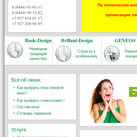
По техническим воп
8 (8464) 91-01-17
,
8 (8464) 90-32-82
,
организации, пи
+7 927 614-01-17
,
+7 927 269-98-95
,
Basic-Design
Brillant-Design
GENEO®
Немецкие
Страсть к
Уника
традиции
особенному
конце
качества
Всё об окнах
Как выбрать пластиковое
окно?
Как выбрать стеклопакет?
Состав окна
Словарь терминов
Услуги