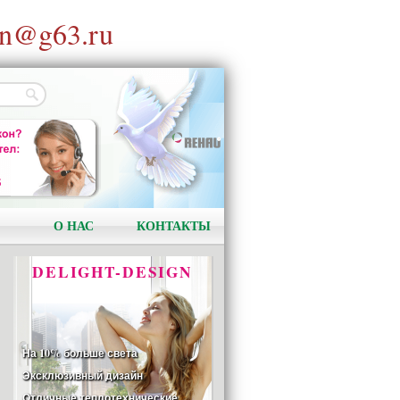
n@g63.ru
АКЦИЯ!
Установи окно и получи
в подарок подарочный
сертификат на сумму
1000 рублей!
О НАС
КОНТАКТЫ
DELIGHT-DESIGN
На 10% больше света
Эксклюзивный дизайн
Отличные теплотехнические