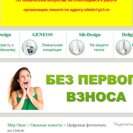
По техническим вопросам, не относящимся к работе
организации, пишите по адресу admin@g63.ru
Design
GENEO®
Sib-Design
Delig
трасть к
Уникальная
На защите
обенному
концепция
тепла
Поделит
Мир Окон
>
Оконные новости
>
Цифровая фотопечать
на стекле