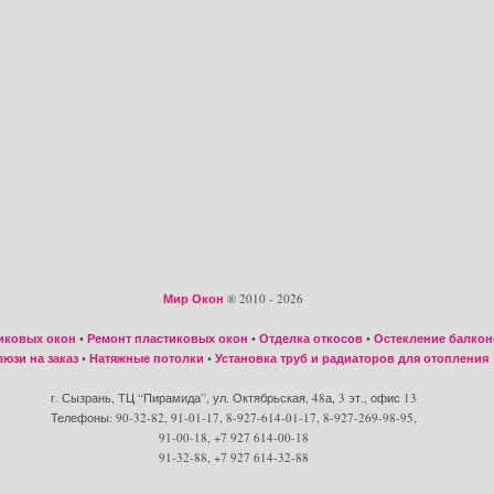
Мир Окон
® 2010 - 2026
иковых окон
•
Ремонт пластиковых окон
•
Отделка откосов
•
Остекление балкон
юзи на заказ
•
Натяжные потолки
•
Установка труб и радиаторов для отопления
г. Сызрань, ТЦ “Пирамида”, ул. Октябрьская, 48а, 3 эт., офис 13
Телефоны: 90-32-82, 91-01-17, 8-927-614-01-17, 8-927-269-98-95,
91-00-18, +7 927 614-00-18
91-32-88, +7 927 614-32-88