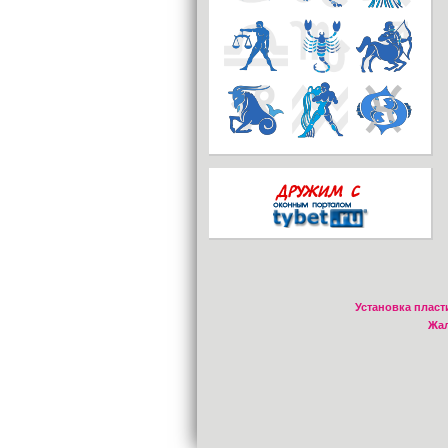
Установка пласт
Жал