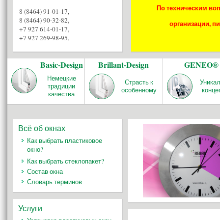
По техническим воп
8 (8464) 91-01-17
,
8 (8464) 90-32-82
,
организации, пи
+7 927 614-01-17
,
+7 927 269-98-95
,
Basic-Design
Brillant-Design
GENEO®
Немецкие
Страсть к
Уника
традиции
особенному
конце
качества
Всё об окнах
Как выбрать пластиковое
окно?
Как выбрать стеклопакет?
Состав окна
Словарь терминов
Услуги