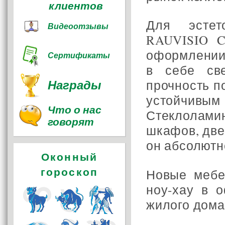
клиентов
Для эстет
Видеоотзывы
RAUVISIO C
оформлении 
Сертификаты
в себе св
Награды
прочность п
устойчивы
Что о нас
Стеклолам
говорят
шкафов, две
он абсолютно
Оконный
гороскоп
Новые меб
ноу-хау в 
жилого дома