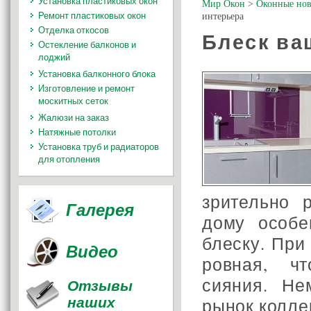
Установка пластиковых окон
Мир Окон
>
Оконные нов
Ремонт пластиковых окон
интерьера
Отделка откосов
Блеск ва
Остекление балконов и
лоджий
Установка балконного блока
Изготовление и ремонт
москитных сеток
Жалюзи на заказ
Натяжные потолки
Установка труб и радиаторов
для отопления
зрительно 
Галерея
дому особе
блеску. При
Видео
ровная, ч
сияния. Н
Отзывы
наших
рынок колле