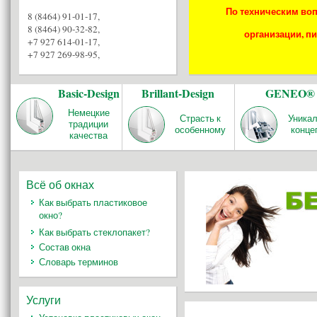
По техническим воп
8 (8464) 91-01-17
,
8 (8464) 90-32-82
,
организации, пи
+7 927 614-01-17
,
+7 927 269-98-95
,
Basic-Design
Brillant-Design
GENEO®
Немецкие
Страсть к
Уника
традиции
особенному
конце
качества
Всё об окнах
Как выбрать пластиковое
окно?
Как выбрать стеклопакет?
Состав окна
Словарь терминов
Услуги