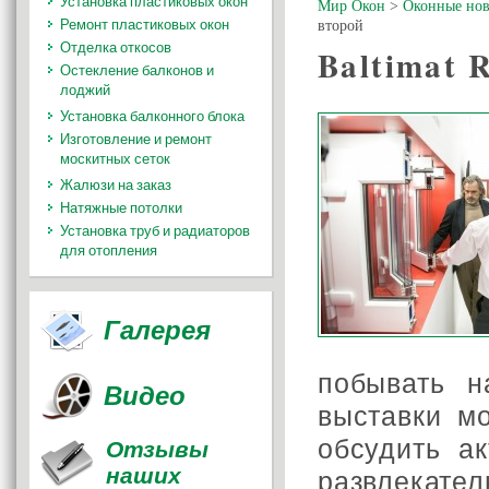
Установка пластиковых окон
Мир Окон
>
Оконные нов
Ремонт пластиковых окон
второй
Отделка откосов
Baltimat 
Остекление балконов и
лоджий
Установка балконного блока
Изготовление и ремонт
москитных сеток
Жалюзи на заказ
Натяжные потолки
Установка труб и радиаторов
для отопления
Галерея
побывать н
Видео
выставки м
обсудить а
Отзывы
наших
развлекател