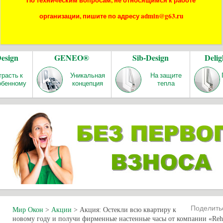
По техническим вопросам, не относящимся к работе
организации, пишите по адресу admin@g63.ru
Design
GENEO®
Sib-Design
Delig
трасть к
Уникальная
На защите
обенному
концепция
тепла
Поделит
Мир Окон
>
Акции
>
Акция: Остекли всю квартиру к
новому году и получи фирменные настенные часы от компании «Reh