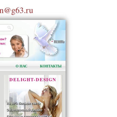
n@g63.ru
АКЦИЯ!
Установи окно и получи
в подарок подарочный
сертификат на сумму
1000 рублей!
О НАС
КОНТАКТЫ
DELIGHT-DESIGN
На 10% больше света
Эксклюзивный дизайн
Отличные теплотехнические