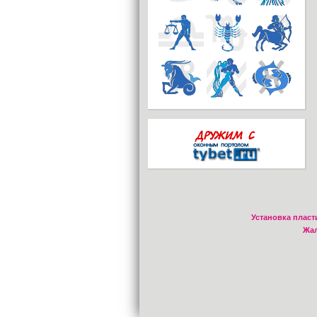
Установка пласт
Жал