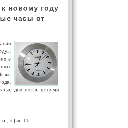
 к новому году
ые часы от
ании
оду».
чаете
нных
au»,
ода.
ичные дни после встречи
эт., офис 13;