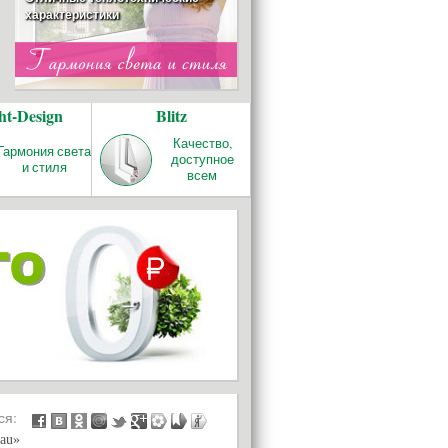
характеристики
ОТОПЛЕНИЕ
ht-Design
Blitz
REHAU RAUTITAN
Качество и надёжность!
Качество,
Гармония света
доступное
и стиля
всем
БАЛКОНЫ И
ЛОДЖИИ
ься:
au»