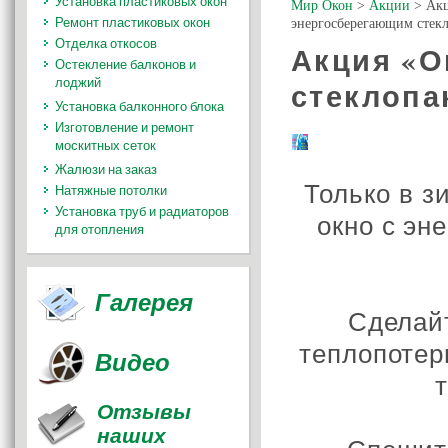
Установка пластиковых окон
Мир Окон
>
Акции
>
Акц
Ремонт пластиковых окон
энергосберегающим стекл
Отделка откосов
Акция «О
Остекление балконов и
лоджий
стеклопа
Установка балконного блока
Изготовление и ремонт
москитных сеток
Жалюзи на заказ
Только в з
Натяжные потолки
Установка труб и радиаторов
окно с эн
для отопления
Галерея
Сделай
теплопотер
Видео
Отзывы
наших