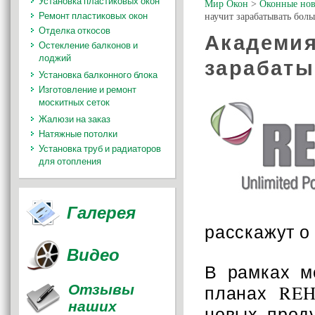
Установка пластиковых окон
Мир Окон
>
Оконные нов
Ремонт пластиковых окон
научит зарабатывать бол
Отделка откосов
Академия
Остекление балконов и
лоджий
зарабаты
Установка балконного блока
Изготовление и ремонт
москитных сеток
Жалюзи на заказ
Натяжные потолки
Установка труб и радиаторов
для отопления
Галерея
расскажут о
Видео
В рамках м
Отзывы
планах REH
наших
новых проду