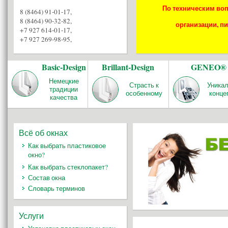
По техническим воп
8 (8464) 91-01-17
,
8 (8464) 90-32-82
,
организации, пи
+7 927 614-01-17
,
+7 927 269-98-95
,
Basic-Design
Brillant-Design
GENEO®
Немецкие
Страсть к
Уника
традиции
особенному
конце
качества
Всё об окнах
Как выбрать пластиковое
окно?
Как выбрать стеклопакет?
Состав окна
Словарь терминов
Услуги