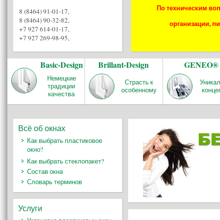
По техническим воп
8 (8464) 91-01-17
,
8 (8464) 90-32-82
,
организации, пи
+7 927 614-01-17
,
+7 927 269-98-95
,
Basic-Design
Brillant-Design
GENEO®
Немецкие
Страсть к
Уника
традиции
особенному
конце
качества
Всё об окнах
Как выбрать пластиковое
окно?
Как выбрать стеклопакет?
Состав окна
Словарь терминов
Услуги