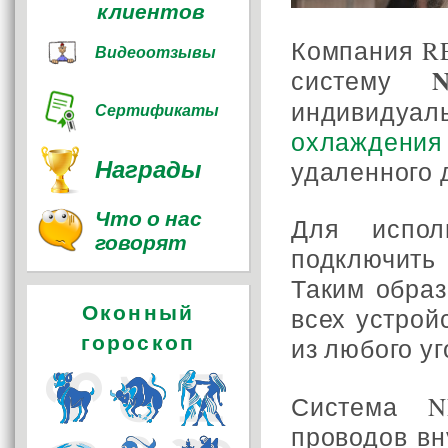
клиентов
Компания R
Видеоотзывы
систему
индивиду
Сертификаты
охлаждени
Награды
удаленного 
Что о нас
Для испол
говорят
подключить
Таким образ
Оконный
всех устрой
гороскоп
из любого уг
Система N
проводов вн