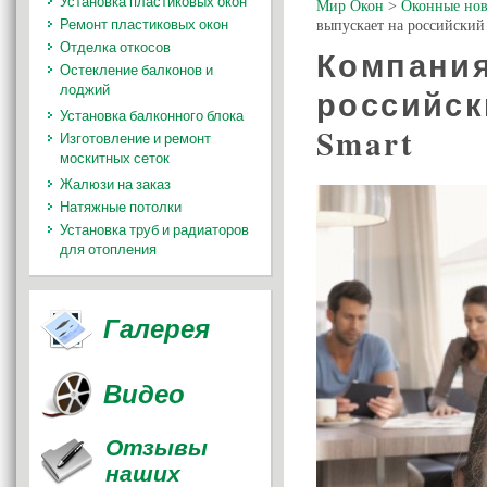
Установка пластиковых окон
Мир Окон
>
Оконные нов
Ремонт пластиковых окон
выпускает на российский
Отделка откосов
Компания
Остекление балконов и
лоджий
российск
Установка балконного блока
Smart
Изготовление и ремонт
москитных сеток
Жалюзи на заказ
Натяжные потолки
Установка труб и радиаторов
для отопления
Галерея
Видео
Отзывы
наших