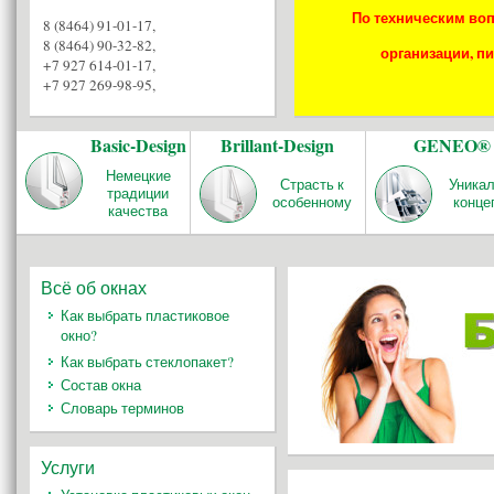
По техническим воп
8 (8464) 91-01-17
,
8 (8464) 90-32-82
,
организации, пи
+7 927 614-01-17
,
+7 927 269-98-95
,
Basic-Design
Brillant-Design
GENEO®
Немецкие
Страсть к
Уника
традиции
особенному
конце
качества
Всё об окнах
Как выбрать пластиковое
окно?
Как выбрать стеклопакет?
Состав окна
Словарь терминов
Услуги