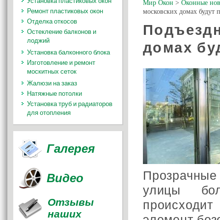
Установка пластиковых окон
Мир Окон
>
Оконные нов
Ремонт пластиковых окон
московских домах будут 
Отделка откосов
Подъездн
Остекление балконов и
лоджий
домах бу
Установка балконного блока
Изготовление и ремонт
москитных сеток
Жалюзи на заказ
Натяжные потолки
Установка труб и радиаторов
для отопления
Галерея
Прозрачные 
Видео
улицы бо
Отзывы
происходит
наших
элемент без