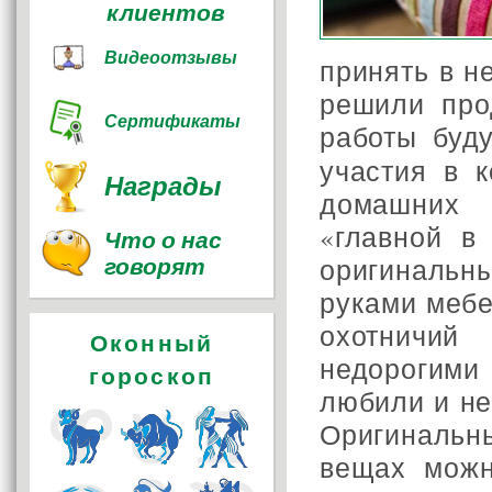
клиентов
Видеоотзывы
принять в н
решили про
Сертификаты
работы буд
участия в к
Награды
домашних 
«главной в
Что о нас
говорят
оригинальн
руками мебе
охотничий
Оконный
недорогими
гороскоп
любили и не
Оригинальн
вещах можн