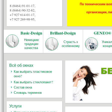
По техническим воп
8 (8464) 91-01-17
,
8 (8464) 90-32-82
,
организации, пи
+7 927 614-01-17
,
+7 927 269-98-95
,
Basic-Design
Brillant-Design
GENEO®
Немецкие
Страсть к
Уника
традиции
особенному
конце
качества
Всё об окнах
Как выбрать пластиковое
окно?
Как выбрать стеклопакет?
Состав окна
Словарь терминов
Услуги