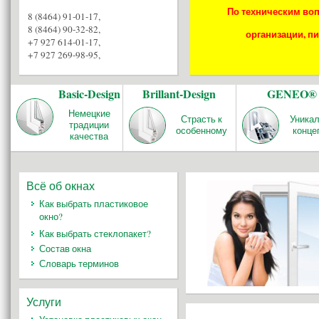
По техническим воп
8 (8464) 91-01-17
,
8 (8464) 90-32-82
,
организации, пи
+7 927 614-01-17
,
+7 927 269-98-95
,
Basic-Design
Brillant-Design
GENEO®
Немецкие
Страсть к
Уника
традиции
особенному
конце
качества
Всё об окнах
Как выбрать пластиковое
окно?
Как выбрать стеклопакет?
Состав окна
Словарь терминов
Услуги